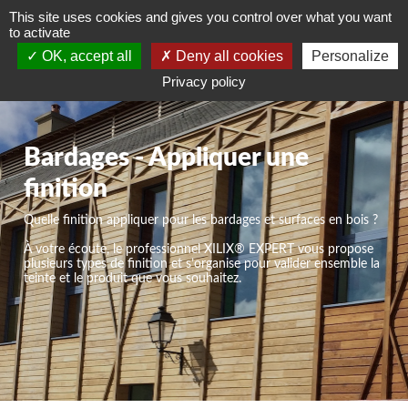
This site uses cookies and gives you control over what you want
DEVIS GRATUIT
to activate
OK, accept all
Deny all cookies
Personalize
Privacy policy
Bardages - Appliquer une
finition
Quelle finition appliquer pour les bardages et surfaces en bois ?
À votre écoute, le professionnel XILIX® EXPERT vous propose
plusieurs types de finition et s’organise pour valider ensemble la
teinte et le produit que vous souhaitez.