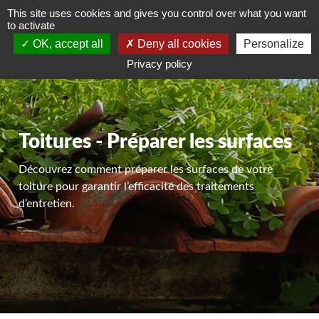
This site uses cookies and gives you control over what you want
DEVIS GRATUIT
to activate
OK, accept all
Deny all cookies
Personalize
Privacy policy
Toitures - Préparer les surfaces
Découvrez comment préparer les surfaces de votre
toiture pour garantir l’efficacité des traitements
d’entretien.