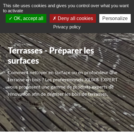
This site uses cookies and gives you control over what you want
DEVIS GRATUIT
to activate
OK, accept all
Deny all cookies
Personalize
Privacy policy
Terrasses - Préparer les
surfaces
Comment nettoyer en surface ou en profondeur une
terrasse en bois ? Les professionnels XILIX® EXPERT
vous proposent une gamme de produits experts de
rénovation afin de dégriser les bois de terrasses.